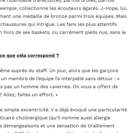
e ribambelle d’anecdotes, parfois drôles, parfois
emple, collectionne les écouteurs égarés. J-Hope, lui,
rochant une médaille de bronze parmi trois équipes. Mais
 chaussures qui intrigue. Les fans les plus attentifs
on hors de ses baskets, ou carrément pieds nus, sans le
ce que cela correspond ?
ême auprès du staff. Un jour, alors que les garçons
, un membre de l’équipe l’a interpellé sans détour : «
es pas un homme des cavernes. On vous a offert de
 Allez, faites un effort. »
ne simple excentricité. V a déjà évoqué une particularité
icaire cholinergique (qu’il nomme aussi allergie
s démangeaisons et une sensation de tiraillement