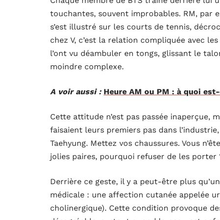
Chaque membre de BTS traîne derrière lui un
touchantes, souvent improbables. RM, par ex
s’est illustré sur les courts de tennis, déc
chez V, c’est la relation compliquée avec les
l’ont vu déambuler en tongs, glissant le tal
moindre complexe.
A voir aussi :
Heure AM ou PM : à quoi est-
Cette attitude n’est pas passée inaperçue, m
faisaient leurs premiers pas dans l’industrie
Taehyung. Mettez vos chaussures. Vous n’êt
jolies paires, pourquoi refuser de les porter ?
Derrière ce geste, il y a peut-être plus qu’u
médicale : une affection cutanée appelée urt
cholinergique). Cette condition provoque de