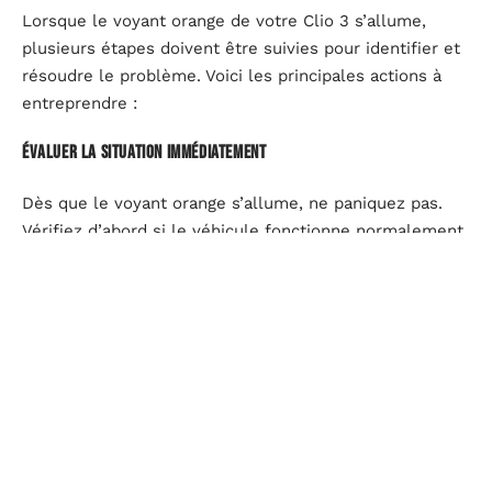
Lorsque le voyant orange de votre Clio 3 s’allume,
plusieurs étapes doivent être suivies pour identifier et
résoudre le problème. Voici les principales actions à
entreprendre :
Évaluer la situation immédiatement
Dès que le voyant orange s’allume, ne paniquez pas.
Vérifiez d’abord si le véhicule fonctionne normalement.
Si vous constatez des symptômes inhabituels tels
qu’une perte de puissance ou des bruits anormaux, il
est préférable de vous arrêter en toute sécurité et de
contacter une assistance.
Utiliser un outil de diagnostic
Pour identifier la cause précise de l’allumage du
voyant, utilisez un outil de diagnostic OBD-II. Cet