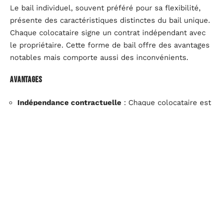
Le bail individuel, souvent préféré pour sa flexibilité,
présente des caractéristiques distinctes du bail unique.
Chaque colocataire signe un contrat indépendant avec
le propriétaire. Cette forme de bail offre des avantages
notables mais comporte aussi des inconvénients.
Avantages
Indépendance contractuelle
: Chaque colocataire est
responsable de son propre loyer et de ses charges,
ce qui évite les soucis liés à la solidarité financière.
Facilité de gestion des départs
: Le départ d’un
colocataire n’affecte pas les autres, simplifiant ainsi
les transitions et les remplacements.
Protection individuelle
: Chaque locataire est protégé
par un contrat spécifique, réduisant les risques de
litiges liés aux obligations des autres colocataires.