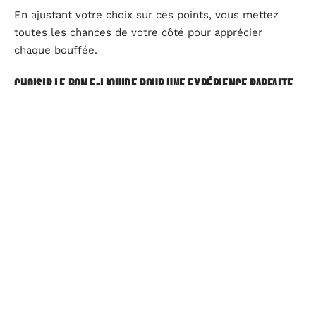
En ajustant votre choix sur ces points, vous mettez
toutes les chances de votre côté pour apprécier
chaque bouffée.
Choisir le bon e-liquide pour une expérience parfaite
Chaque millilitre compte lorsqu’on utilise un
flacon
d’e-liquide CBD
. L’expérience prend une tout autre
dimension avec des marques reconnues comme la
française Greeneo. Cette enseigne propose une gamme
de
e-liquides CBD
aux profils variés, tant sur les effets
que sur les saveurs. Leurs concentrés à spectre
complet, obtenus via une extraction naturelle à partir
de chanvre, révèlent toute la richesse du CBD. Ce type
d’e-liquide, dit « full spectrum », garantit un effet
d’entourage : le CBD agit en synergie avec d’autres
cannabinoïdes, pour une expérience amplifiée. Pour
celles et ceux qui veulent aller plus loin, il existe aussi