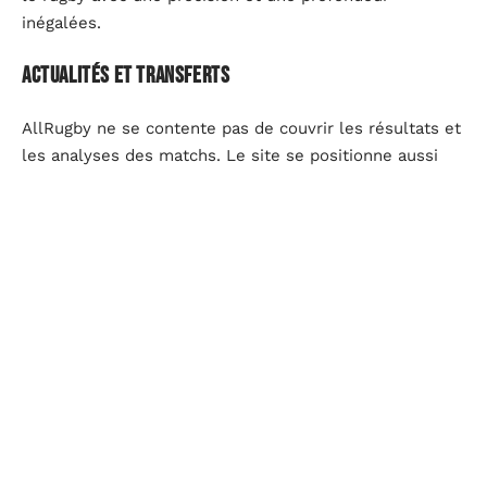
inégalées.
Actualités et transferts
AllRugby ne se contente pas de couvrir les résultats et
les analyses des matchs. Le site se positionne aussi
comme une source fiable pour toutes les
actualités
du
rugby. Les articles, rédigés par des journalistes
spécialisés, offrent une vue d’ensemble sur les
événements marquants, les controverses et les
évolutions stratégiques des équipes.
Dernières nouvelles
Les actualités sont mises à jour en temps réel,
permettant aux lecteurs de rester informés des
développements les plus récents :