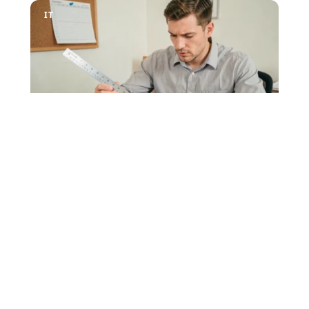
IT
Calcul diagonale rectangle en
cm, pouces ou pixels : le guide
complet
Vous cherchez à connaître la taille réelle d'un écran, à vérifier
les dimensions d'un meuble ou
…
7 août 2026
FAMILLE