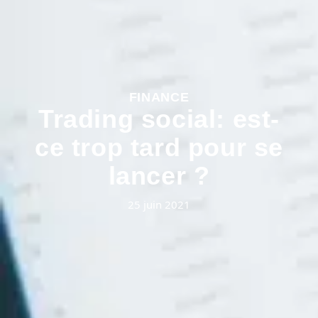
FINANCE
Trading social: est-
ce trop tard pour se
lancer ?
25 juin 2021