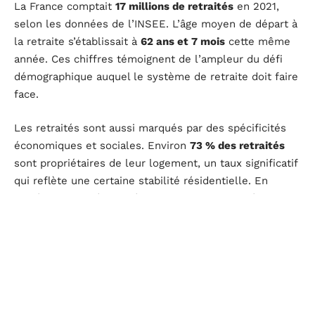
La France comptait
17 millions de retraités
en 2021,
selon les données de l’INSEE. L’âge moyen de départ à
la retraite s’établissait à
62 ans et 7 mois
cette même
année. Ces chiffres témoignent de l’ampleur du défi
démographique auquel le système de retraite doit faire
face.
Les retraités sont aussi marqués par des spécificités
économiques et sociales. Environ
73 % des retraités
sont propriétaires de leur logement, un taux significatif
qui reflète une certaine stabilité résidentielle. En
matière de santé, les dépenses moyennes après 65 ans
atteignent
505 € par an
, un poste de dépense non
négligeable pour cette tranche d’âge.
Le recours à des dispositifs complémentaires est
notable : en 2021,
2,6 millions de personnes
bénéficiaient d’une pension supplémentaire. Ces