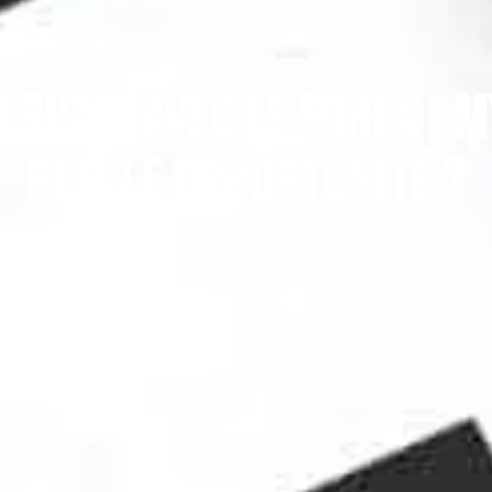
FINANCE
 riche avec le forex : 
réelle opportunité ?
25 février 2026