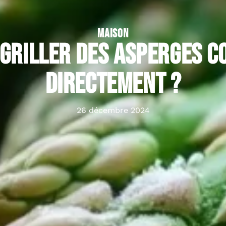
MAISON
 griller des asperges c
directement ?
26 décembre 2024