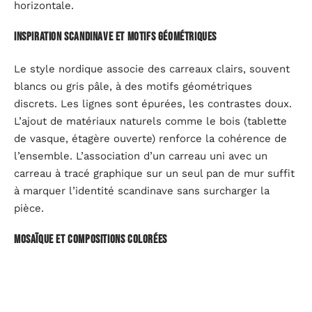
horizontale.
Inspiration scandinave et motifs géométriques
Le style nordique associe des carreaux clairs, souvent
blancs ou gris pâle, à des motifs géométriques
discrets. Les lignes sont épurées, les contrastes doux.
L’ajout de matériaux naturels comme le bois (tablette
de vasque, étagère ouverte) renforce la cohérence de
l’ensemble. L’association d’un carreau uni avec un
carreau à tracé graphique sur un seul pan de mur suffit
à marquer l’identité scandinave sans surcharger la
pièce.
Mosaïque et compositions colorées
La mosaïque autorise des compositions personnalisées
: dégradés de bleu autour de la douche, frise colorée à
mi-hauteur, encadrement du miroir.
La mosaïque