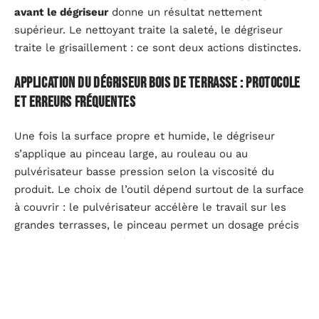
avant le dégriseur
donne un résultat nettement
supérieur. Le nettoyant traite la saleté, le dégriseur
traite le grisaillement : ce sont deux actions distinctes.
Application du dégriseur bois de terrasse : protocole
et erreurs fréquentes
Une fois la surface propre et humide, le dégriseur
s’applique au pinceau large, au rouleau ou au
pulvérisateur basse pression selon la viscosité du
produit. Le choix de l’outil dépend surtout de la surface
à couvrir : le pulvérisateur accélère le travail sur les
grandes terrasses, le pinceau permet un dosage précis
sur les zones localisées.
Travailler par sections de quelques mètres carrés
évite
que le produit sèche avant le rinçage. Sur une terrasse
exposée au soleil direct, le séchage rapide laisse des