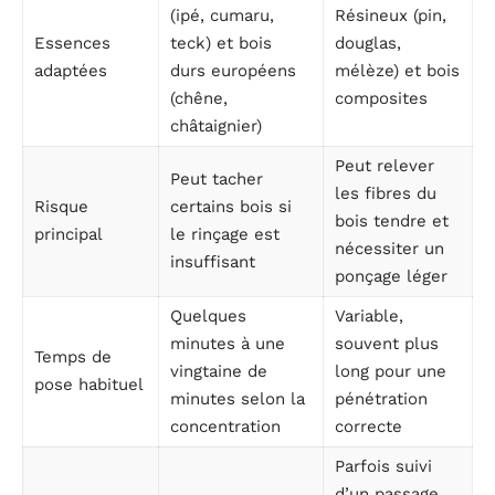
(ipé, cumaru,
Résineux (pin,
Essences
teck) et bois
douglas,
adaptées
durs européens
mélèze) et bois
(chêne,
composites
châtaignier)
Peut relever
Peut tacher
les fibres du
Risque
certains bois si
bois tendre et
principal
le rinçage est
nécessiter un
insuffisant
ponçage léger
Quelques
Variable,
minutes à une
souvent plus
Temps de
vingtaine de
long pour une
pose habituel
minutes selon la
pénétration
concentration
correcte
Parfois suivi
d’un passage