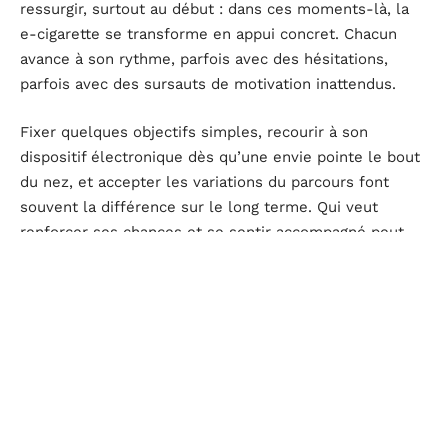
ressurgir, surtout au début : dans ces moments-là, la
e-cigarette se transforme en appui concret. Chacun
avance à son rythme, parfois avec des hésitations,
parfois avec des sursauts de motivation inattendus.
Fixer quelques objectifs simples, recourir à son
dispositif électronique dès qu’une envie pointe le bout
du nez, et accepter les variations du parcours font
souvent la différence sur le long terme. Qui veut
renforcer ses chances et se sentir accompagné peut
s’appuyer sur ce guide pour
arrêter totalement
: il
regorge de pistes solides.
Les pièges classiques à contourner
Certains obstacles freinent l’adoption durable de la
cigarette électronique. Investir dans un appareil trop
compliqué ou non adapté, voilà souvent la première