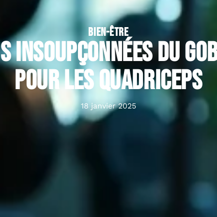
BIEN-ÊTRE
us insoupçonnées du gob
pour les quadriceps
18 janvier 2025