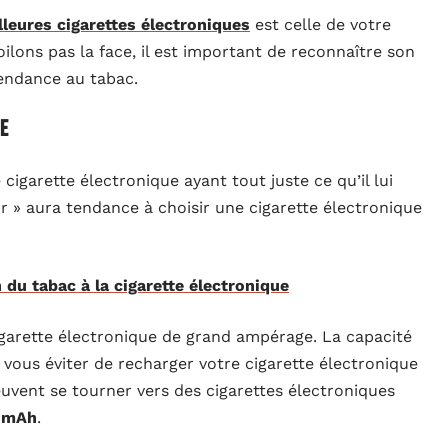
lleures cigarettes électroniques
est celle de votre
oilons pas la face, il est important de reconnaître son
pendance au tabac.
ue
igarette électronique ayant tout juste ce qu’il lui
r » aura tendance à choisir une cigarette électronique
n du tabac à la cigarette électronique
garette électronique de grand ampérage. La capacité
t vous éviter de recharger votre cigarette électronique
euvent se tourner vers des cigarettes électroniques
 mAh
.