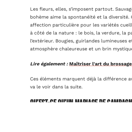
Les fleurs, elles, s’imposent partout. Sauva
bohème aime la spontanéité et la diversité. 
affection particulière pour les variétés cue
à côté de la nature : le bois, la verdure, la p
l’extérieur. Bougies, guirlandes lumineuses 
atmosphère chaleureuse et un brin mystiqu
Lire également :
Maîtriser l'art du brossa
Ces éléments marquent déjà la différence av
va le voir dans la suite.
Qu’est-ce qu’un mariage de campagn
Quelle est la différence entre le mariage b
campagne a lui aussi la cote, mais son ambi