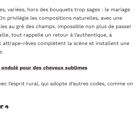
ges, variées, hors des bouquets trop sages : le mariage
On privilégie les compositions naturelles, avec une
illies au gré des champs. Impossible non plus de passer
aille, tout rappelle un retour à l’authentique, à
et attrape-rêves complètent la scène et installent une
e.
ge ondulé pour des cheveux sublimes
ec l’esprit rural, qui adopte d’autres codes, comme on
e ?
ohème et le mariage rural ?
Le mariage sur le thème
ance reste bien distincte du chic bohème.