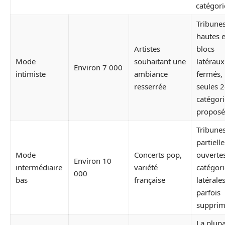
catégori
Tribune
hautes e
Artistes
blocs
Mode
souhaitant une
latéraux
Environ 7 000
intimiste
ambiance
fermés,
resserrée
seules 2
catégori
proposé
Tribune
partiell
Mode
Concerts pop,
ouvertes
Environ 10
intermédiaire
variété
catégori
000
bas
française
latérale
parfois
supprim
La plupa