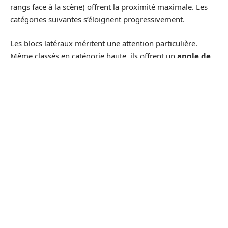
rangs face à la scène) offrent la proximité maximale. Les
catégories suivantes s’éloignent progressivement.
Les blocs latéraux méritent une attention particulière.
Même classés en catégorie haute, ils offrent un
angle de
vue décalé qui peut masquer une partie de la
scénographie
. Pour les concerts avec des écrans géants
latéraux ou un dispositif scénique à 360 degrés, ce
décalage perd de son importance. Pour une scène frontale
classique, la différence est nette.
Les tribunes hautes (souvent catégories 3 à 5) placent le
spectateur loin de la scène, mais offrent en contrepartie
une vue panoramique sur l’ensemble du dispositif.
L’expérience sonore y diffère aussi : le son direct de la
scène cède la place au son retransmis par les systèmes de
diffusion suspendus, calibrés pour ces zones.