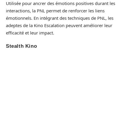
Utilisée pour ancrer des émotions positives durant les
interactions, la PNL permet de renforcer les liens
émotionnels. En intégrant des techniques de PNL, les
adeptes de la Kino Escalation peuvent améliorer leur
efficacité et leur impact.
Stealth Kino
Le
Stealth Kino
, dérivé de la Kino Escalation, mise sur la
discrétion pour toucher de manière plus audacieuse et
sensuelle. Utilisée par des
Players
, cette technique permet
d’initier des contacts physiques plus intenses sans éveiller
de méfiance. Elle requiert une grande maîtrise et une
sensibilité accrue pour détecter les réactions de
l’interlocuteur.
Considérez l’ensemble de ces techniques comme des outils
potentiellement puissants mais à manier avec précaution.