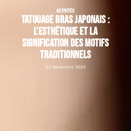
ACTIVITÉS
Tatouage bras japonais :
l’esthétique et la
signification des motifs
traditionnels
22 décembre 2024