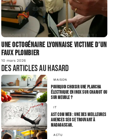
Une octogénaire lyonnaise victime d’un
faux plombier
10 mars 2026
Des articles au hasard
MAISON
Pourquoi choisir une plancha
électrique en inox sur chariot ou
sur meuble ?
IT
AST COM WEB : une des meilleures
agences SEO se trouvant à
Madagascar.
ACTU