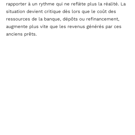
rapporter à un rythme qui ne reflète plus la réalité. La
situation devient critique dès lors que le coût des
ressources de la banque, dépôts ou refinancement,
augmente plus vite que les revenus générés par ces
anciens prêts.
Voici pourquoi ces évolutions fragilisent la rentabilité
des établissements financiers :
Diminution de la marge nette d’intérêt sur les prêts
existants
Immobilisation du capital là où il aurait pu être investi
à de meilleures conditions
Vulnérabilité accrue face aux variations imprévues de
l’
inflation
La
banque de France
pose des limites à la hausse des
taux pratiqués (le fameux
taux d’usure
), ce qui