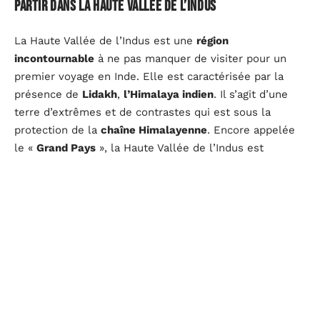
Partir dans la Haute Vallée de l’Indus
La Haute Vallée de l’Indus est une
région
incontournable
à ne pas manquer de visiter pour un
premier voyage en Inde. Elle est caractérisée par la
présence de
Lidakh
,
l’Himalaya indien
. Il s’agit d’une
terre d’extrêmes et de contrastes qui est sous la
protection de la
chaîne Himalayenne
. Encore appelée
le «
Grand Pays
», la Haute Vallée de l’Indus est
épargnée par la mousson. C’est en effet une terre
singulièrement aride.
Les activités les plus appréciées sont les treks en
haute montagne. Ils possèdent une
altitude d’environs
500m
. Généralement, les amateurs de cette activité
prennent leur départ depuis
Leh
, la capitale de la
province. La pratique de toutes ces activités est au
cœur d’une visite fantastique. Profitez des meilleurs