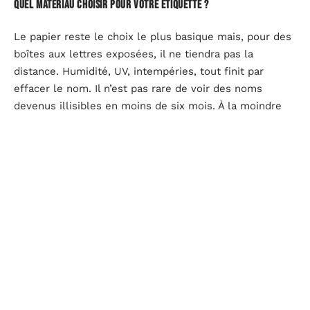
Quel matériau choisir pour votre étiquette ?
Le papier reste le choix le plus basique mais, pour des
boîtes aux lettres exposées, il ne tiendra pas la
distance. Humidité, UV, intempéries, tout finit par
effacer le nom. Il n’est pas rare de voir des noms
devenus illisibles en moins de six mois. À la moindre
usure, le facteur hésite et, parfois, le courrier fait
demi-tour.
Pour éviter ces désagréments, mieux vaut se tourner
vers un site spécialisé dans la
conception de plaques
de boîtes aux lettres
. En quelques clics, vous
renseignez les données à afficher, choisissez le
matériau (PVC, aluminium, laiton, plexiglas, inox) et
validez votre commande. L’acier inoxydable et le
plexiglas, en particulier, offrent une résistance à toute
épreuve.