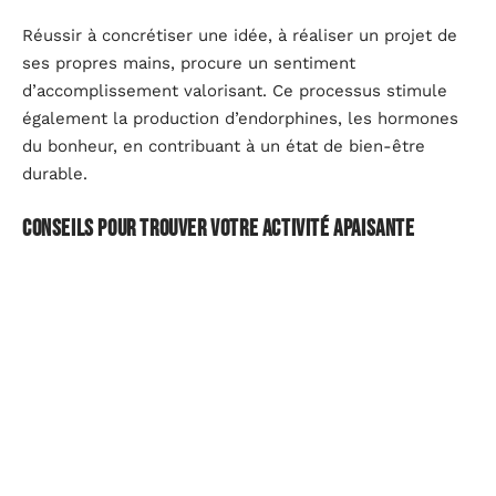
Réussir à concrétiser une idée, à réaliser un projet de
ses propres mains, procure un sentiment
d’accomplissement valorisant. Ce processus stimule
également la production d’endorphines, les hormones
du bonheur, en contribuant à un état de bien-être
durable.
Conseils pour trouver votre activité apaisante
Si vous cherchez une activité calme et introspective, le
dessin ou la peinture sont des choix idéaux. Ces
pratiques permettent de se plonger dans un univers
visuel et de laisser son esprit vagabonder. Pour ceux
qui préfèrent un travail de précision et de répétition,
le
tricot ou la broderie
sont d’excellentes options.
Ces activités demandent de la concentration, mais