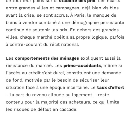
de tout leur poids sur la
stabilité des prix
. Les écarts
entre grandes villes et campagnes, déjà bien visibles
avant la crise, se sont accrus. À Paris, le manque de
biens à vendre combiné à une démographie persistante
continue de soutenir les prix. En dehors des grandes
villes, chaque marché obéit à sa propre logique, parfois
à contre-courant du récit national.
Les
comportements des ménages
expliquent aussi la
résistance du marché. Les
primo-accédants
, même si
l’accès au crédit s’est durci, constituent une demande
de fond, motivée par le besoin de sécuriser leur
situation face à une époque incertaine. Le
taux d’effort
– la part du revenu allouée au logement – reste
contenu pour la majorité des acheteurs, ce qui limite
les risques de défaut en cascade.
Le
diagnostic de performance énergétique (DPE)
devient un critère déterminant, incitant à la