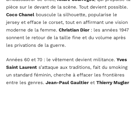
pièce sur le devant de la scène. Tout devient possible.
Coco Chanel
bouscule la silhouette, popularise le
jersey et efface le corset, tout en affirmant une vision
moderne de la femme.
Christian Dior
: les années 1947
sonnent le retour de la taille fine et du volume après
les privations de la guerre.
Années 60 et 70 : le vêtement devient militance.
Yves
Saint Laurent
s’attaque aux traditions, fait du smoking
un standard féminin, cherche à effacer les frontières
entre les genres.
Jean-Paul Gaultier
et
Thierry Mugler
dynamitent l’esthétique classique, injectent leur
humour, leur impertinence et ravivent l’esprit de
contradiction qui fait la force du vestiaire hexagonal.
Dans le même élan, le Paris de la mode attire des
talents venus du monde entier pour mieux les
incorporer à sa propre énergie créative.
Kenzo
insuffle