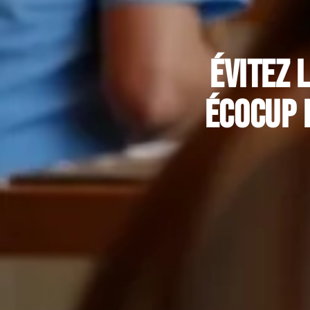
Évitez 
écocup 