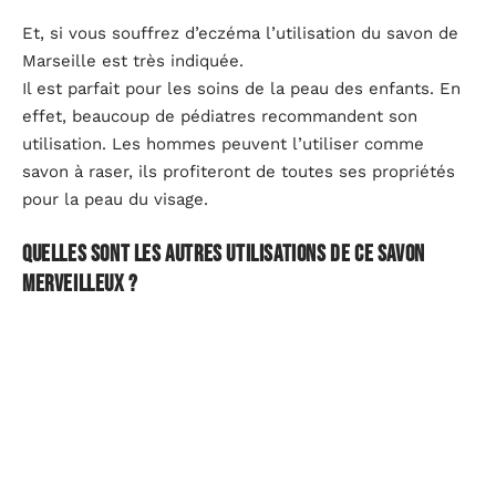
Et, si vous souffrez d’eczéma l’utilisation du savon de
Marseille est très indiquée.
Il est parfait pour les soins de la peau des enfants. En
effet, beaucoup de pédiatres recommandent son
utilisation. Les hommes peuvent l’utiliser comme
savon à raser, ils profiteront de toutes ses propriétés
pour la peau du visage.
Quelles sont les autres utilisations de ce savon
merveilleux ?
Nous avons déjà vu les propriétés du savon de
Marseille liées au soin du corps et du visage, mais ce
savon est également idéal pour le nettoyage de votre
maison et le soin de vos vêtements. Lorsqu’il se
dissout dans l’eau, il devient un dégraissant idéal avec
lequel vous pouvez nettoyer sans trop d’effort les