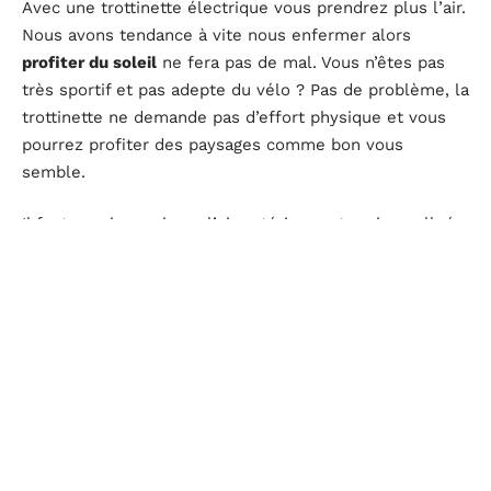
Avec une trottinette électrique vous prendrez plus l’air.
Nous avons tendance à vite nous enfermer alors
profiter du soleil
ne fera pas de mal. Vous n’êtes pas
très sportif et pas adepte du vélo ? Pas de problème, la
trottinette ne demande pas d’effort physique et vous
pourrez profiter des paysages comme bon vous
semble.
Il faut savoir aussi que l’air extérieur est moins pollué
que celui d’une voiture. C’est également une source de
stress en moins
au quotidien car c’est un moyen de
transport plus rapide. Vous êtes par conséquent plus
sûr d’arriver à l’heure à votre travail et d’éviter les
embouteillages.
D'autres articles sur le site
IT