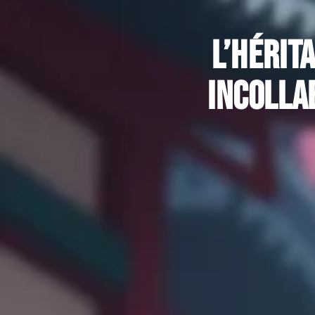
L’hérit
incolla