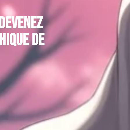
 devenez
hique de