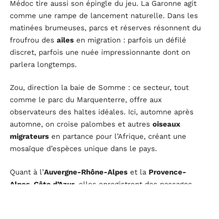
Médoc tire aussi son épingle du jeu. La Garonne agit
comme une rampe de lancement naturelle. Dans les
matinées brumeuses, parcs et réserves résonnent du
froufrou des
ailes
en migration : parfois un défilé
discret, parfois une nuée impressionnante dont on
parlera longtemps.
Zou, direction la baie de Somme : ce secteur, tout
comme le parc du Marquenterre, offre aux
observateurs des haltes idéales. Ici, automne après
automne, on croise palombes et autres
oiseaux
migrateurs
en partance pour l’Afrique, créant une
mosaïque d’espèces unique dans le pays.
Quant à l’
Auvergne-Rhône-Alpes
et la
Provence-
Alpes-Côte d’Azur
, elles enregistrent des passages
plus diffus, mais parfois, le hasard offre un véritable
feu d’artifice à qui sait guetter. Diversité des paysages,