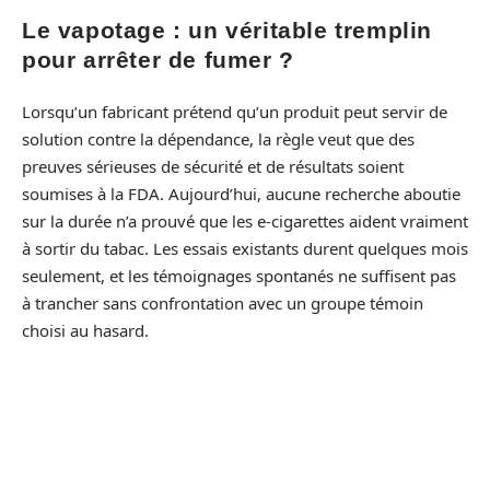
Le vapotage : un véritable tremplin
pour arrêter de fumer ?
Lorsqu’un fabricant prétend qu’un produit peut servir de
solution contre la dépendance, la règle veut que des
preuves sérieuses de sécurité et de résultats soient
soumises à la FDA. Aujourd’hui, aucune recherche aboutie
sur la durée n’a prouvé que les e-cigarettes aident vraiment
à sortir du tabac. Les essais existants durent quelques mois
seulement, et les témoignages spontanés ne suffisent pas
à trancher sans confrontation avec un groupe témoin
choisi au hasard.
Regardons quelques faits marquants. Un essai impliquant
des participants de quatre pays a conclu que, même si 85
% des utilisateurs de cigarette électronique affirmaient
vouloir arrêter de fumer en utilisant ce moyen, ils n’étaient