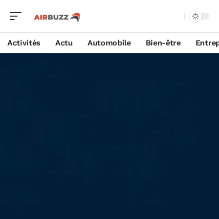
Activités
Actu
Automobile
Bien-être
Entrep