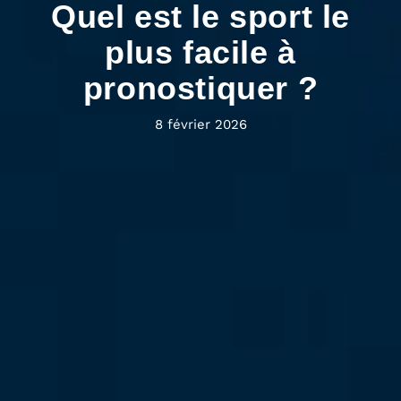
Quel est le sport le
plus facile à
pronostiquer ?
8 février 2026