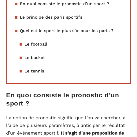
En quoi consiste le pronostic d’un sport ?
Le principe des paris sportifs
Quel est le sport le plus sûr pour les paris ?
Le football
Le basket
Le tennis
En quoi consiste le pronostic d’un
sport ?
La notion de pronostic signifie que l’on va chercher, à
l’aide de plusieurs paramètres, à anticiper le résultat
d’un événement sportif.
Il s’agit d’une proposition de