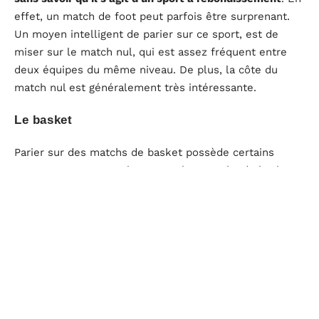
effet, un match de foot peut parfois être surprenant.
Un moyen intelligent de parier sur ce sport, est de
miser sur le match nul, qui est assez fréquent entre
deux équipes du même niveau. De plus, la côte du
match nul est généralement très intéressante.
Le basket
Parier sur des matchs de basket possède certains
avantages. Par exemple, vu que les matchs de basket
se déroulent tous les soirs, vous pouvez parier
régulièrement sur ce sport.
Les paris sur le basket sont
assez sûrs, dans la mesure où la logique de l’équipe
forte qui bat l’équipe faible est largement plus
respectée
qu’au foot par exemple.
Le tennis