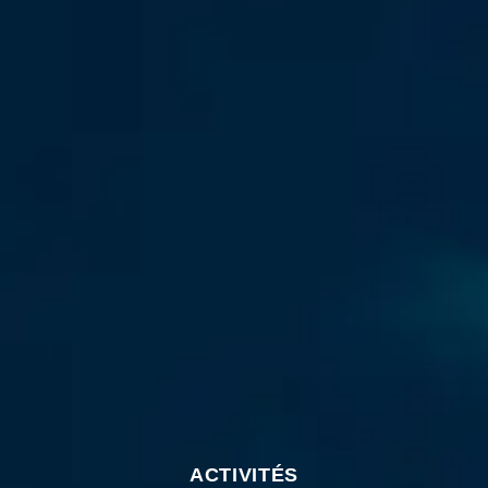
ACTIVITÉS