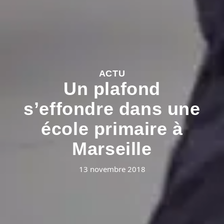
ACTU
Un plafond
s’effondre dans une
école primaire à
Marseille
13 novembre 2018