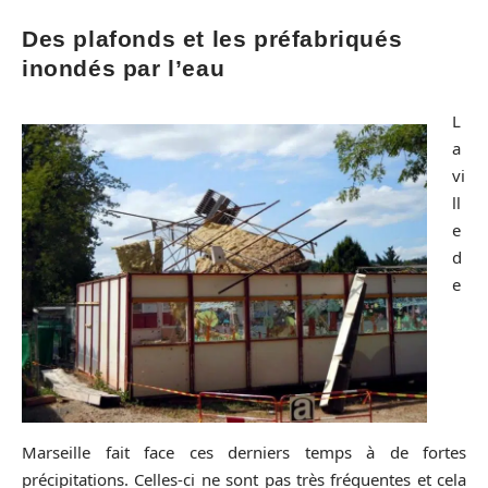
Des plafonds et les préfabriqués
inondés par l’eau
L
a
vi
ll
e
d
e
Marseille fait face ces derniers temps à de fortes
précipitations. Celles-ci ne sont pas très fréquentes et cela