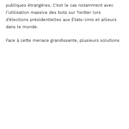
publiques étrangères. C’est le cas notamment avec
l’utilisation massive des bots sur Twitter lors
d’élections présidentielles aux États-Unis et ailleurs
dans le monde.
Face à cette menace grandissante, plusieurs solutions
ont été proposées par les autorités compétentes. Les
géants du web tels que Facebook, Google ou encore
Twitter ont mis en place depuis quelques années
maintenant des
politiques internes strictes
qui visent à
supprimer rapidement tous contenus jugés
inappropriés sur leurs plateformes pour éviter qu’ils
puissent se diffuser massivement.
Parallèlement à cela, certains journalistes s’efforcent
aussi de développer une
culture numérique
auprès du
grand public afin d’aider ce dernier à mieux s’informer
et détecter facilement toutes formes de