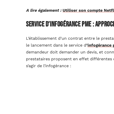
A lire également :
Utiliser son compte Netfli
Service d’infogérance PME : approc
L’établissement d’un contrat entre le prestat
le lancement dans le service d
’
infogérance
demandeur doit demander un devis, et connaî
prestataires proposent en effet différentes o
s’agir de l’infogérance :
Applicative, consistant à gérer les progici
l’entreprise, comme le CRM ou l’ERP,
D’infrastructure, destinée à gérer le par i
D’outils d’applications, pour gérer les logi
certaines fonctions.