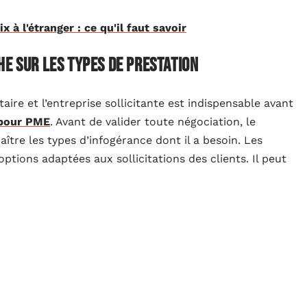
x à l'étranger : ce qu'il faut savoir
he sur les types de prestation
aire et l’entreprise sollicitante est indispensable avant
 pour PME
. Avant de valider toute négociation, le
tre les types d’infogérance dont il a besoin. Les
ptions adaptées aux sollicitations des clients. Il peut
els et logiciels de travail de certains départements de
nformatique de l’entreprise,
ciels que l’entreprise cliente loue pour la réalisation de