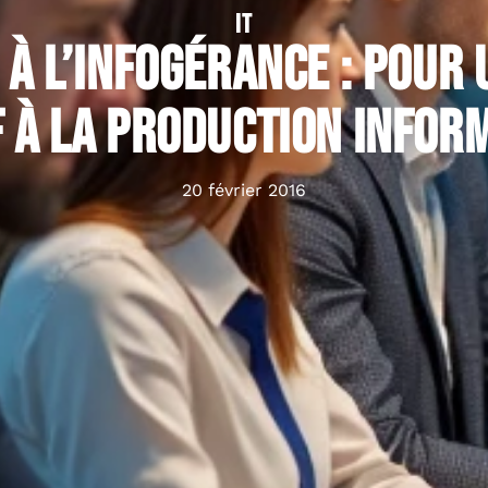
IT
 à l’infogérance : pour 
f à la production infor
20 février 2016