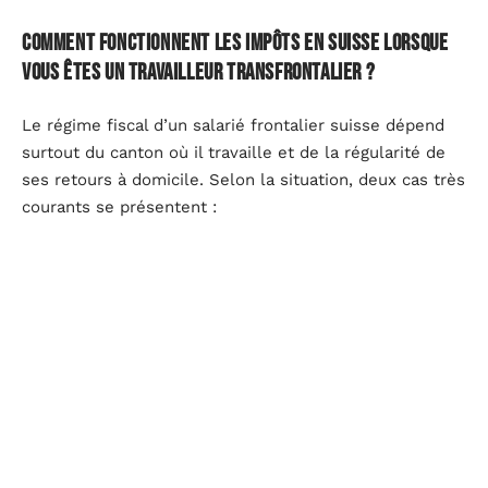
Comment fonctionnent les impôts en Suisse lorsque
vous êtes un travailleur transfrontalier ?
Le régime fiscal d’un salarié frontalier suisse dépend
surtout du canton où il travaille et de la régularité de
ses retours à domicile. Selon la situation, deux cas très
courants se présentent :
Si vous passez la frontière chaque jour pour rentrer
chez vous
Si vous attendez la fin de la semaine pour rejoindre
votre domicile
Dans des cantons comme Genève, l’État prélève
l’impôt à la source, directement sur le salaire. Ailleurs,
c’est la France qui réclame la déclaration et le
paiement. Pour les frontaliers qui ne rentrent qu’à la