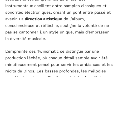
instrumentaux oscillent entre samples classiques et
sonorités électroniques, créant un pont entre passé et
avenir. La
direction artistique
de l’album,
consciencieuse et réfléchie, souligne la volonté de ne
pas se cantonner à un style unique, mais d’embrasser
la diversité musicale.
L’empreinte des Twinsmatic se distingue par une
production léchée, où chaque détail semble avoir été
minutieusement pensé pour servir les ambiances et les
récits de Dinos. Les basses profondes, les mélodies
envoûtantes et une utilisation maîtrisée des effets
sonores sont la signature de ce
projet ambitieux
. La
musique se fait alors le reflet de la dualité de Paris,
évoquée dans l’album : entre la frénésie de la Rive
droite et l’intimisme de la Rive gauche, la production
musicale s’adapte et devient le miroir sonore des
thématiques abordées.