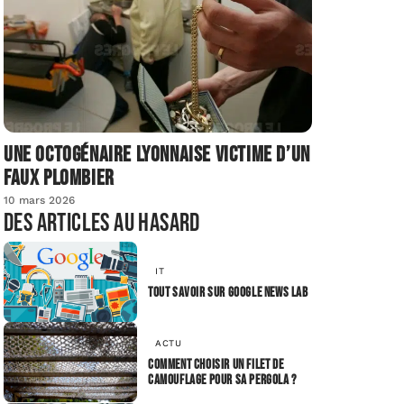
Une octogénaire lyonnaise victime d’un
faux plombier
10 mars 2026
Des articles au hasard
IT
Tout savoir sur Google News Lab
ACTU
Comment choisir un filet de
camouflage pour sa pergola ?