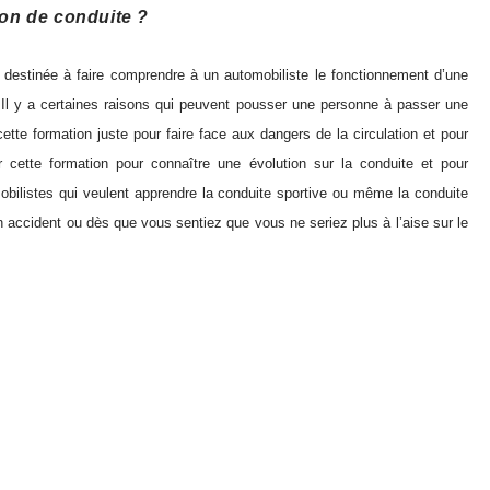
çon de conduite ?
destinée à faire comprendre à un automobiliste le fonctionnement d’une
s. Il y a certaines raisons qui peuvent pousser une personne à passer une
tte formation juste pour faire face aux dangers de la circulation et pour
ar cette formation pour
connaître
une évolution sur la conduite et pour
mobilistes qui veulent apprendre la conduite sportive ou même la conduite
 accident ou dès que vous sentiez que vous ne seriez plus à l’aise sur le
saire. Cela vous aidera certainement à reprendre confiance en vous. Pour
suivre, suivez ce site.
duite ?
 prix. Les prix varient toujours selon les expériences des organisateurs
ormation ne dure pas plus de deux jours. Pour un stage de conduite de
s à 200 € pour une demi-journée. D’autres en proposent à 250 et même à