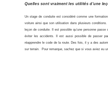
Quelles sont vraiment les utilités d’une le
Un stage de conduite est considéré comme une formation 
voiture ainsi que son utilisation dans plusieurs condition
leçon de conduite. Il est possible qu’une personne passe ce
éviter les accidents. Il est aussi possible de passer p
réapprendre le code de la route. Des fois, il y a des auto
sur terrain. Pour remarque, sachez que si vous aviez eu un
volant, suivre un stage de conduite serait vraiment néces
en savoir plus
sur le stage de conduite et les formalités à 
Combien coûte à peu près un stage de con
Toutes les organisateurs n’offrent pas un stage aux mêmes
ainsi que la durée de la formation. Normalement, une f
sécurité, les formateurs proposent les stages à peu prè