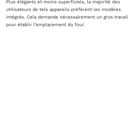
Plus élégants et moins superficiels, la majorité des
utilisateurs de tels appareils préfèrent les modèles
intégrés. Cela demande nécessairement un gros travail
pour établir l’emplacement du four.
Un conseil : installez votre appareil dans un coin de la
pièce. Il n’a pas besoin d’être placé à côté de votre four
à micro-ondes.
Pour les modèles à installer simplement, vous devez
lui trouver un endroit sur votre bureau, mais sans
affecter le confort de votre espace. D’où l’importance
de choisir la bonne taille dans ce domaine également.
En ce qui concerne les styles, vous n’avez que
l’embarras du choix sur le marché aujourd’hui. Prenez
le temps de faire des recherches sur le marché pour
vous assurer de trouver la bonne couleur et la bonne