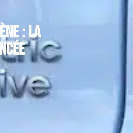
ène : la
ancée