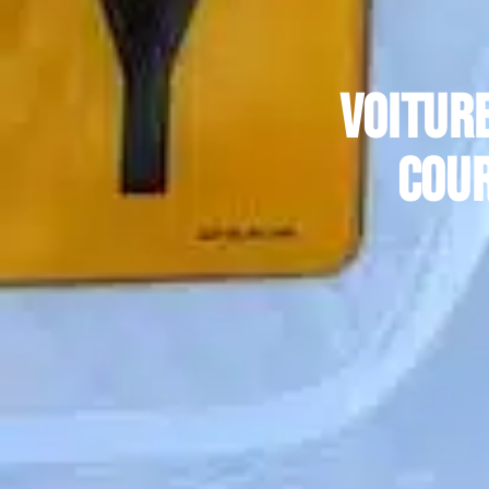
Voiture
cour