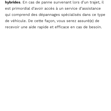
hybrides
. En cas de panne survenant lors d’un trajet, il
est primordial d’avoir accès à un service d’assistance
qui comprend des dépannages spécialisés dans ce type
de véhicule. De cette façon, vous serez assuré(e) de
recevoir une aide rapide et efficace en cas de besoin.
Renseignez-vous sur le
niveau d’indemnisation en cas
de vol ou de destruction totale
du véhicule. Les
voitures hybrides étant souvent plus coûteuses que
leurs homologues traditionnelles, il faut être sûr(e)
d’être bien indemnisé(e) dans ces situations
malheureuses.
Prenez aussi en considération le
service client proposé
par l’assureur
. Une communication fluide et réactive
peut faire toute la différence lorsque vous avez besoin
d’aide ou souhaitez obtenir des informations
complémentaires concernant votre contrat.