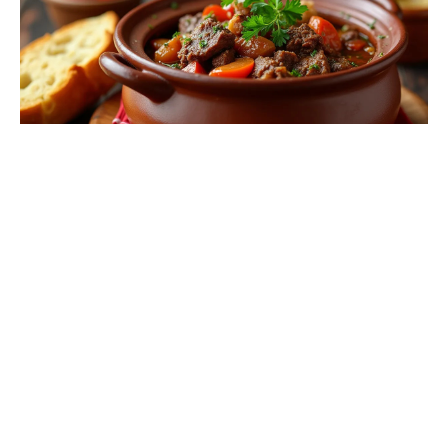
Recettes emblématiques revisitées avec des épices
La cuisine portugaise, riche en saveurs et en histoire,
se prête à l’utilisation d’épices pour sublimer ses plats.
Quelques recettes emblématiques méritent une
attention particulière pour leur capacité à intégrer ces
épices de manière harmonieuse.
Tripas à moda do Porto
, un plat typique de Porto, est