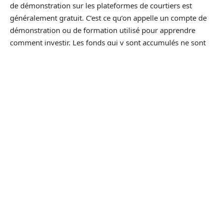
de démonstration sur les plateformes de courtiers est
généralement gratuit. C’est ce qu’on appelle un compte de
démonstration ou de formation utilisé pour apprendre
comment investir. Les fonds qui y sont accumulés ne sont
pas réels. Ils sont versés sous forme de marge sur un
compte réel, appelé également compte live. Ouvrir un
compte démo est beaucoup plus simple et prend moins de
temps que d’ouvrir un compte réel sur lequel vous pouvez
déposer vos fonds vous-même.
Les transactions sur un compte démo n’étant pas réelles,
des profits ou des pertes n’alimentent ni ne grèvent le
capital de l’investisseur. Vous pouvez avoir un nombre
quelconque de comptes de démonstration. La
caractéristique la plus importante de ces comptes est qu’ils
fonctionnent de manière identique aux comptes réels et
offrent les mêmes possibilités, notamment en ce qui
concerne les cotations et les graphiques. Grâce à un