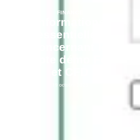
FINANCE
Informations
essentielles
concernant le
compte démo Forex
et CFD
19 octobre 2025