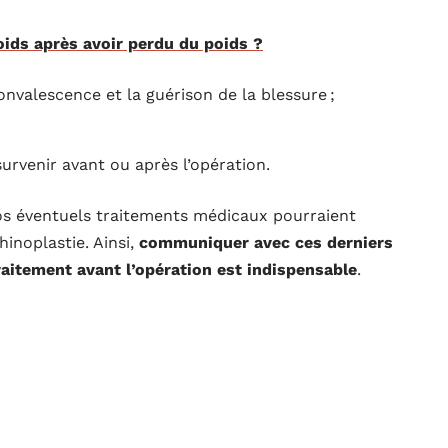
ds après avoir perdu du poids ?
nvalescence et la guérison de la blessure ;
urvenir avant ou après l’opération.
vos éventuels traitements médicaux pourraient
inoplastie. Ainsi,
communiquer avec ces derniers
traitement avant l’opération est indispensable
.
liste de tous les médicaments que vous prenez. Cela
our limiter les gonflements
.