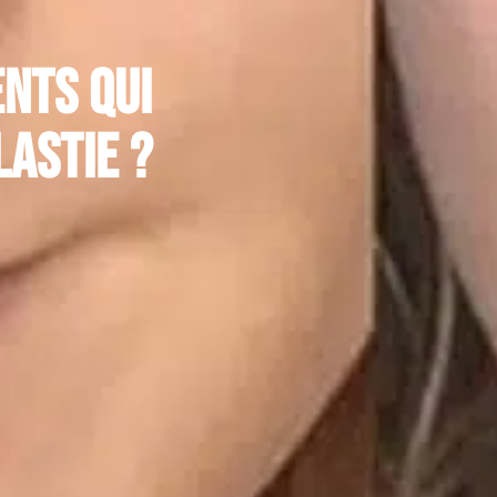
nts qui
astie ?