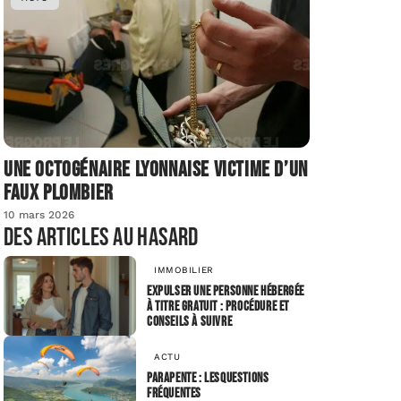
Une octogénaire lyonnaise victime d’un
faux plombier
10 mars 2026
Des articles au hasard
IMMOBILIER
Expulser une personne hébergée
à titre gratuit : procédure et
conseils à suivre
ACTU
Parapente : lesquestions
fréquentes