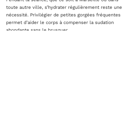
toute autre ville, s’hydrater régulièrement reste une
nécessité. Privilégier de petites gorgées fréquentes
permet d’aider le corps à compenser la sudation
abondante sans le brusquer.
En sortant, la peau réclame un soin tout particulier :
l’application d’une crème hydratante vient apaiser
l’épiderme sollicité par la chaleur et l’humidité.
Avec ces quelques réflexes, l’expérience du hammam
prend une tout autre dimension, alliant bienfaits
physiques et équilibre mental.
Les précautions à prendre avant une séance
d’hammam
Avant de franchir les portes d’un hammam, il reste
nécessaire de prendre certaines précautions pour